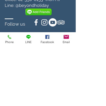
Line: @beyondholiday
Follow us
Phone
LINE
Facebook
Email
© 2021 by Beyond Holiday Group Co.,Ltd